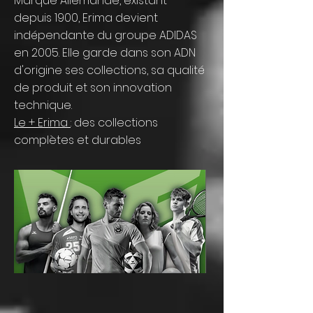
Marque Allemande, existant
depuis 1900, Erima devient
indépendante du groupe ADIDAS
en 2005. Elle garde dans son ADN
d'origine ses collections, sa qualité
de produit et son innovation
technique.
Le + Erima
: des collections
complètes et durables