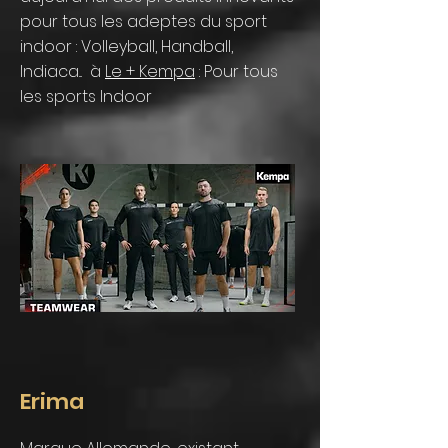
pour tous les adeptes du sport
indoor : Volleyball, Handball,
Indiaca... à
Le + Kempa
: Pour tous
les sports Indoor
Erima