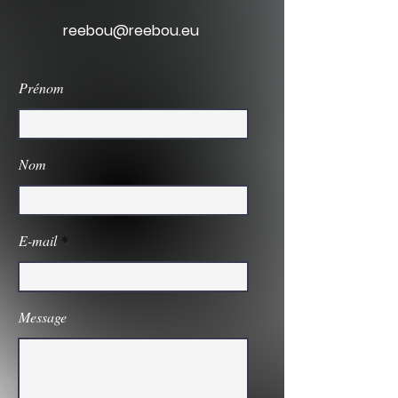
reebou@reebou.eu
Prénom
Nom
E-mail
Message