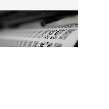
Notre Equipe :
Equipe Atelier
Carina -
broderie@reebou.eu
Chloé -
design@reebou.eu
Maria -
atelier@reebou.eu
Equipe Commerciale
Lucas -
lucas@reebou.eu
-